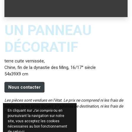
UN PANNEAU
DÉCORATIF
terre cuite vernissée,
Chine, fin de la dynastie des Ming, 16/17° siècle
54x39X9 cm
Nous contacter
Les pièces sont vendues en l’état. Le prix ne comprend ni les frais de
livraison, ni les taxes locales à l’adresse de destination, ni les frais de
En cliquant sur
J'ai compris
ou en
restauration supplémentaires.
poursuivant la navigation sur notre
site, vous acceptez les cookies
nécessaires au bon fonctionnement
de celui-ci.