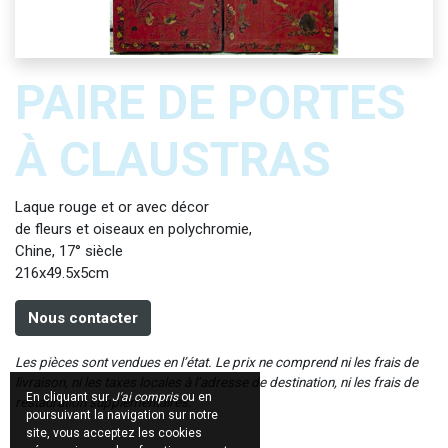
PAIRE DE PORTES
À CLAUSTRAS
Laque rouge et or avec décor
de fleurs et oiseaux en polychromie,
Chine, 17° siècle
216x49.5x5cm
Nous contacter
Les pièces sont vendues en l’état. Le prix ne comprend ni les frais de
livraison, ni les taxes locales à l’adresse de destination, ni les frais de
En cliquant sur
J'ai compris
ou en
restauration supplémentaires.
poursuivant la navigation sur notre
site, vous acceptez les cookies